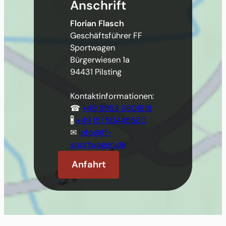
Anschrift
Florian Flasch
Geschäftsführer FF
Sportwagen
Bürgerwiesen 1a
94431 Pilsting
Kontaktinformationen:
☎
+49 9953 9801818
🖁
+49 151 50445580
✉
info@ff-
sportwagen.de
Anfahrt