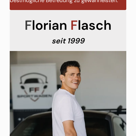
bestmögliche Betreuung zu gewährleisten.
F
lorian
F
lasch
seit 1999